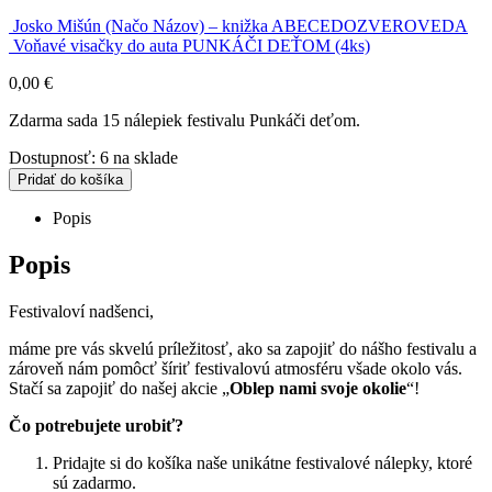
Josko Mišún (Načo Názov) – knižka ABECEDOZVEROVEDA
Voňavé visačky do auta PUNKÁČI DEŤOM (4ks)
0,00
€
Zdarma sada 15 nálepiek festivalu Punkáči deťom.
Dostupnosť:
6 na sklade
Pridať do košíka
Popis
Popis
Festivaloví nadšenci,
máme pre vás skvelú príležitosť, ako sa zapojiť do nášho festivalu a
zároveň nám pomôcť šíriť festivalovú atmosféru všade okolo vás.
Stačí sa zapojiť do našej akcie „
Oblep nami svoje okolie
“!
Čo potrebujete urobiť?
Pridajte si do košíka naše unikátne festivalové nálepky, ktoré
sú zadarmo.