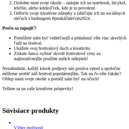
Ozdobte nimi svoje okolie – nalepte ich na notebook, bicykel,
telefón, alebo kdekoľvek, kde je to povolené.
Odfoťte svoje kreatívne nálepky a zdieľajte ich na sociálnych
sieťach s hashtagom #punkáčideťom2024 .
Prečo sa zapojiť?
Pomôžete nám byť viditeľnejší a pritiahnuť ešte viac skvelých
ľudí na festival.
Ukážete svoj festivalový duch a kreativitu.
Získate šancu vyhrať skvelé festivalové ceny za
najkreatívnejšie použitie našich nálepiek!
Nezabudnite, každý kúsok podpory nás posúva vpred a spoločne
môžeme urobiť náš festival populárnejším. Tak na čo ešte čakáte?
Oblep nami svoje okolie a pomôž nám byť na očoch!
Tešíme sa na vaše kreatívne príspevky!
Súvisiace produkty
Výber možností