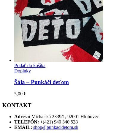
Pridať do košíka
Doplnky
Šála – Punkáči deťom
5,00
€
KONTAKT
Adresa:
Michalská 2339/1, 92001 Hlohovec
TELEFÓN:
+(421) 940 340 528
EMAIL:
shop@punkacidetom.sk