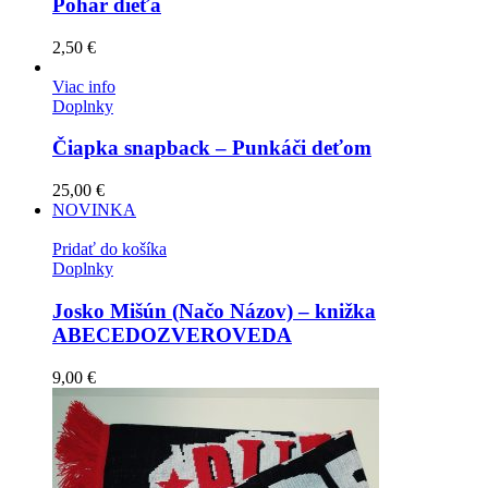
Pohár dieťa
2,50
€
Viac info
Doplnky
Čiapka snapback – Punkáči deťom
25,00
€
NOVINKA
Pridať do košíka
Doplnky
Josko Mišún (Načo Názov) – knižka
ABECEDOZVEROVEDA
9,00
€