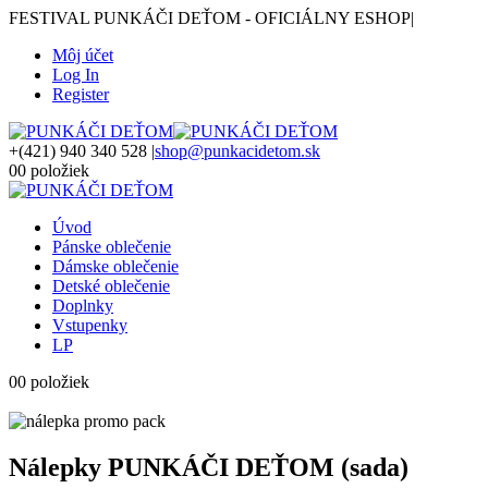
FESTIVAL PUNKÁČI DEŤOM - OFICIÁLNY ESHOP
|
Môj účet
Log In
Register
+(421) 940 340 528
|
shop@punkacidetom.sk
0
0 položiek
Úvod
Pánske oblečenie
Dámske oblečenie
Detské oblečenie
Doplnky
Vstupenky
LP
0
0 položiek
Nálepky PUNKÁČI DEŤOM (sada)